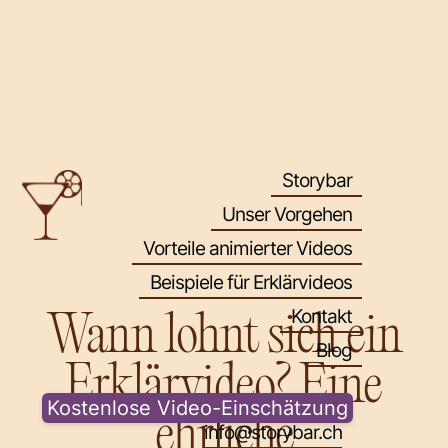
Storybar
→ Storybar
Unser Vorgehen
→ Unser Vorgehen
Vorteile animierter Videos
→ Vorteile animierter Videos
Beispiele für Erklärvideos
→ Beispiele für Erklärvideos
Kontakt
Wann lohnt sich ein
→ Kontakt
Blog
→ Blog
Erklärvideo? Eine
Kostenlose Video-Einschätzung
ehrliche
info@storybar.ch