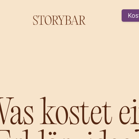
Kos
as kostet e