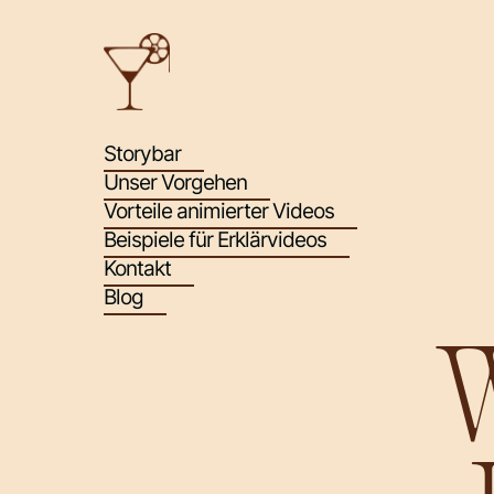
Storybar
→ Storybar
Unser Vorgehen
→ Unser Vorgehen
Vorteile animierter Videos
→ Vorteile animierter Videos
Beispiele für Erklärvideos
→ Beispiele für Erklärvideos
Kontakt
→ Kontakt
Blog
→ Blog
W