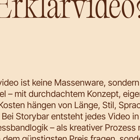
Erklärvideo
video ist keine Massenware, sondern 
l – mit durchdachtem Konzept, eigen
 Kosten hängen von Länge, Stil, Spra
ei Storybar entsteht jedes Video i
ssbandlogik – als kreativer Prozess 
ach dem günstigsten Preis fragen, so